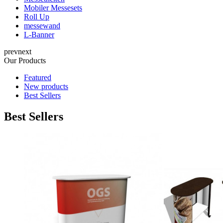
Mobiler Messesets
Roll Up
messewand
L-Banner
prev
next
Our Products
Featured
New products
Best Sellers
Best Sellers