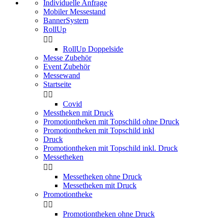
Individuelle Anfrage
Mobiler Messestand
BannerSystem
RollUp


RollUp Doppelside
Messe Zubehör
Event Zubehör
Messewand
Startseite


Covid
Messtheken mit Druck
Promotiontheken mit Topschild ohne Druck
Promotiontheken mit Topschild inkl
Druck
Promotiontheken mit Topschild inkl. Druck
Messetheken


Messetheken ohne Druck
Messetheken mit Druck
Promotiontheke


Promotiontheken ohne Druck