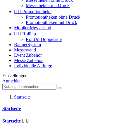
Messetheken ohne Druck
Messetheken mit Druck


Promotiontheke
Promotiontheken ohne Druck
Promotiontheken mit Druck
Mobiler Messestand


RollUp
RollUp Doppelside
BannerSystem
Messewand
Event Zubehör
Messe Zubehör
Individuelle Anfrage
Einstellungen
Anmelden
Startseite
Startseite
Startseite

